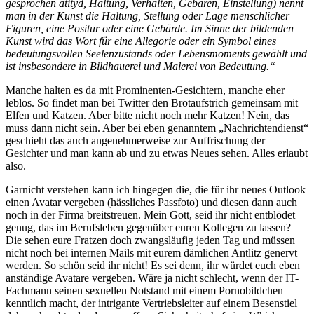
gesprochen atityd, Haltung, Verhalten, Gebaren, Einstellung) nennt
man in der Kunst die Haltung, Stellung oder Lage menschlicher
Figuren, eine Positur oder eine Gebärde. Im Sinne der bildenden
Kunst wird das Wort für eine Allegorie oder ein Symbol eines
bedeutungsvollen Seelenzustands oder Lebensmoments gewählt und
ist insbesondere in Bildhauerei und Malerei von Bedeutung.“
Manche halten es da mit Prominenten-Gesichtern, manche eher
leblos. So findet man bei Twitter den Brotaufstrich gemeinsam mit
Elfen und Katzen. Aber bitte nicht noch mehr Katzen! Nein, das
muss dann nicht sein. Aber bei eben genanntem „Nachrichtendienst“
geschieht das auch angenehmerweise zur Auffrischung der
Gesichter und man kann ab und zu etwas Neues sehen. Alles erlaubt
also.
Garnicht verstehen kann ich hingegen die, die für ihr neues Outlook
einen Avatar vergeben (hässliches Passfoto) und diesen dann auch
noch in der Firma breitstreuen. Mein Gott, seid ihr nicht entblödet
genug, das im Berufsleben gegenüber euren Kollegen zu lassen?
Die sehen eure Fratzen doch zwangsläufig jeden Tag und müssen
nicht noch bei internen Mails mit eurem dämlichen Antlitz genervt
werden. So schön seid ihr nicht! Es sei denn, ihr würdet euch eben
anständige Avatare vergeben. Wäre ja nicht schlecht, wenn der IT-
Fachmann seinen sexuellen Notstand mit einem Pornobildchen
kenntlich macht, der intrigante Vertriebsleiter auf einem Besenstiel